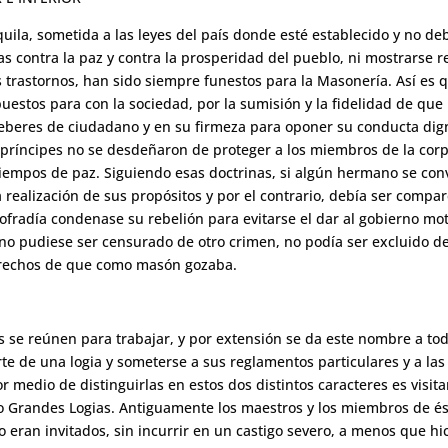
ila, sometida a las leyes del país donde esté establecido y no deb
s contra la paz y contra la prosperidad del pueblo, ni mostrarse r
os trastornos, han sido siempre funestos para la Masonería. Así es q
uestos para con la sociedad, por la sumisión y la fidelidad de q
eberes de ciudadano y en su firmeza para oponer su conducta dign
 príncipes no se desdeñaron de proteger a los miembros de la corp
empos de paz. Siguiendo esas doctrinas, si algún hermano se con
 realización de sus propósitos y por el contrario, debía ser comp
cofradía condenase su rebelión para evitarse el dar al gobierno mo
no pudiese ser censurado de otro crimen, no podía ser excluido de
derechos de que como masón gozaba.
es se reúnen para trabajar, y por extensión se da este nombre a t
e de una logia y someterse a sus reglamentos particulares y a las
r medio de distinguirlas en estos dos distintos caracteres es visita
o Grandes Logias. Antiguamente los maestros y los miembros de és
o eran invitados, sin incurrir en un castigo severo, a menos que hi