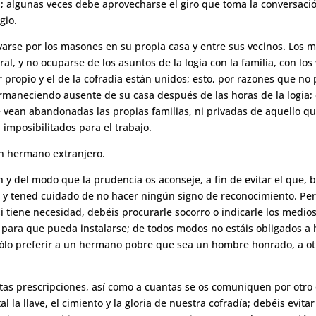
 algunas veces debe aprovecharse el giro que toma la conversación
gio.
arse por los masones en su propia casa y entre sus vecinos. Los
, y no ocuparse de los asuntos de la logia con la familia, con los 
r propio y el de la cofradía están unidos; esto, por razones que 
ermaneciendo ausente de su casa después de las horas de la logia;
 vean abandonadas las propias familias, ni privadas de aquello qu
imposibilitados para el trabajo.
n hermano extranjero.
 y del modo que la prudencia os aconseje, a fin de evitar el que, b
 y tened cuidado de no hacer ningún signo de reconocimiento. Per
si tiene necesidad, debéis procurarle socorro o indicarle los medi
, para que pueda instalarse; de todos modos no estáis obligados a 
sólo preferir a un hermano pobre que sea un hombre honrado, a ot
tas prescripciones, así como a cuantas se os comuniquen por otro 
 la llave, el cimiento y la gloria de nuestra cofradía; debéis evita