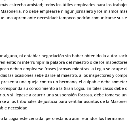
a más estrecha amistad; todos los útiles empleados para los trabaj
 la Masonería, no debe emplearse ningún jornalero y los mismos mae
igue una apremiante necesidad; tampoco podrán comunicarse sus e
ar alguna, ni entablar negociación sin haber obtenido la autorizac
eniente; ni interrumpir la palabra del maestro o de los inspector
poco deben emplearse frases jocosas mientras la Logia se ocupe de
das las ocasiones sebe darse al maestro, a los inspectores y comp
 presenta una queja contra un hermano, el culpable debe someterse 
 corresponda su conocimiento a la Gran Logia. En tales casos debe
rio, y si llegase a ocurrir una suspensión forzosa, debe tomarse un
se a los tribunales de justicia para ventilar asuntos de la Masoner
able necesidad.
 la Logia este cerrada, pero estando aún reunidos los hermanos: