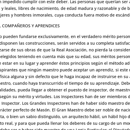
an impedido cumplir con este deber. Las personas que querían ser
 y leales, libres de nacimiento, de edad madura y razonable y de 
ujeres y hombres inmorales, cuya conducta fuera motivo de escánd
ES, COMPAÑEROS Y APRENDICES
no pueden fundarse exclusivamente, en el verdadero mérito person
disponen las construcciones, serán servidos a su completa satisfa
se de sus obras de que la Real Asociación, no pierda la consider
 elegidos teniendo en cuenta más que su edad, sus méritos persona
 estar en su lugar y aprender éstos principios según el método ad
spirantes que ningún maestro puede aceptar un aprendiz, si este no
ísica alguna y sin defecto que le haga incapaz de instruirse en su 
aestro, cuando haya transcurrido el tiempo de su aprendizaje. Deb
lidades, pueda llegar a obtener el puesto de inspector, de maestr
 según su mérito y virtudes. Los Inspectores han de ser miembros d
Inspector. Los Grandes Inspectores han de haber sido maestro de L
rácter perfecto de Masón. El Gran Maestro debe ser noble de naci
a, o bien un sabio distinguido, un arquitecto hábil, un hábil hijo
to real, y para que pueda llenar los deberes de su cargo de un mod
ebe ser o haber sido maestro de una Logia Particular; el Diputad