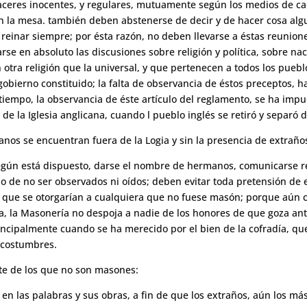
ceres inocentes, y regulares, mutuamente según los medios de cad
n la mesa. también deben abstenerse de decir y de hacer cosa alg
einar siempre; por ésta razón, no deben llevarse a éstas reunione
arse en absoluto las discusiones sobre religión y política, sobre n
tra religión que la universal, y que pertenecen a todos los pueblo
obierno constituido; la falta de observancia de éstos preceptos, h
 tiempo, la observancia de éste artículo del reglamento, se ha imp
e la Iglesia anglicana, cuando l pueblo inglés se retiró y separó 
nos se encuentran fuera de la Logia y sin la presencia de extraño
gún está dispuesto, darse el nombre de hermanos, comunicarse re
o de no ser observados ni oídos; deben evitar toda pretensión de 
o que se otorgarían a cualquiera que no fuese masón; porque aún 
, la Masonería no despoja a nadie de los honores de que goza ant
incipalmente cuando se ha merecido por el bien de la cofradía, q
 costumbres.
e de los que no son masones:
en las palabras y sus obras, a fin de que los extraños, aún los m