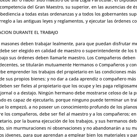
a competencia del Gran Maestro, su superior, en las ausencias de é
bediencia a todas estas ordenanzas y a todos los gobernantes supe
reglo a las antiguas leyes y reglamentos, y ejecutar las órdenes co
ACION DURANTE EL TRABAJO
os masones deben trabajar lealmente, para que puedan disfrutar me
debe ser elegido en calidad de maestro o superintendente de los 
an bajo sus órdenes deben llamarle maestro. Los Compañeros deben 
decentes, se titularán mutuamente Hermanos o Compañeros y cond
ebe emprender los trabajos del propietario en las condiciones más 
e de sus propios bienes; y no dar a cada aprendiz o compañero más
ben ser fieles al propietario que los ocupe y les paga religiosamen
o jornal o a destajo. Ningún hermano debe mostrarse celoso de la p
ando es capaz de ejecutarlo, porque ninguno puede terminar un tr
ue lo empezó, a no poseer un conocimiento profundo de los planos 
ntre los compañeros, debe ser fiel al maestro y a los compañeros; e
etario, por la buena ejecución de los trabajos, y sus hermanos d
nto, sin murmuraciones ni observaciones y no abandonarán a su ma
s jóvenes, para que aprendan a emplear bien los materiales y par