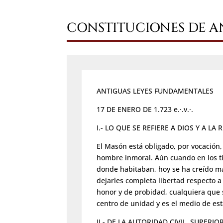
CONSTITUCIONES DE 
ANTIGUAS LEYES FUNDAMENTALES
17 DE ENERO DE 1.723 e.·.v.·.
I.- LO QUE SE REFIERE A DIOS Y A LA 
El Masón está obligado, por vocación,
hombre inmoral. Aún cuando en los ti
donde habitaban, hoy se ha creído má
dejarles completa libertad respecto a
honor y de probidad, cualquiera que 
centro de unidad y es el medio de es
II.- DE LA AUTORIDAD CIVIL, SUPERIO