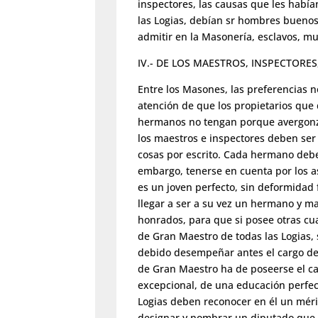
inspectores, las causas que les habí
las Logias, debían sr hombres buenos
admitir en la Masonería, esclavos, m
IV.- DE LOS MAESTROS, INSPECTOR
Entre los Masones, las preferencias 
atención de que los propietarios que 
hermanos no tengan porque avergonzar
los maestros e inspectores deben ser
cosas por escrito. Cada hermano debe
embargo, tenerse en cuenta por los a
es un joven perfecto, sin deformidad f
llegar a ser a su vez un hermano y m
honrados, para que si posee otras cua
de Gran Maestro de todas las Logias,
debido desempeñar antes el cargo de 
de Gran Maestro ha de poseerse el ca
excepcional, de una educación perfect
Logias deben reconocer en él un méri
designar y nombrar un diputado que d