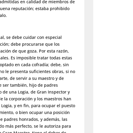
 admitidas en calidad de miembros de
buena reputación; estaba prohibido
alo.
al, se debe cuidar con especial
cción; debe procurarse que los
ación de que goza. Por esta razón,
les. Es imposible tratar todas estas
optado en cada cofradía; debe, sin
 le presenta suficientes obras, si no
arte, de servir a su maestro y de
e ser también, hijo de padres
o de una Logia, de Gran Inspector y
e la corporación y los maestros han
ogia, y en fin, para ocupar el puesto
miento, o bien ocupar una posición
 de padres honrados, y además, las
o más perfecto, se le autoriza para
o Gran Maestro, tiene el deber de